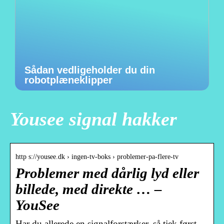
Sådan vedligeholder du din
robotplæneklipper
Yousee signal hakker
http s://yousee.dk › ingen-tv-boks › problemer-pa-flere-tv
Problemer med dårlig lyd eller
billede, med direkte … –
YouSee
Har du allerede en signalforstærker, så tjek først