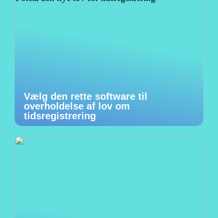
Vælg den rette software til
overholdelse af lov om
tidsregistrering