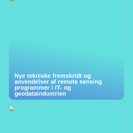
Nye tekniske fremskridt og
anvendelser af remote sensing
programmer i IT- og
geodataindustrien