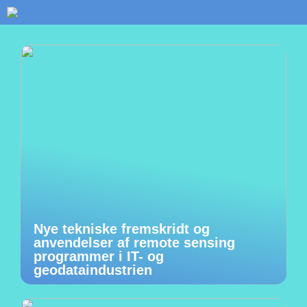
Nye tekniske fremskridt og
anvendelser af remote sensing
programmer i IT- og
geodataindustrien