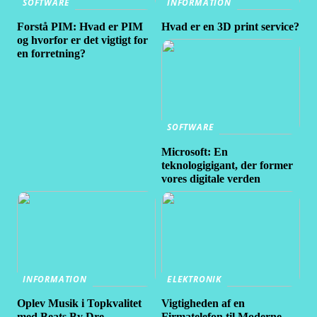
SOFTWARE
INFORMATION
Forstå PIM: Hvad er PIM
Hvad er en 3D print service?
og hvorfor er det vigtigt for
en forretning?
SOFTWARE
Microsoft: En
teknologigigant, der former
vores digitale verden
INFORMATION
ELEKTRONIK
Oplev Musik i Topkvalitet
Vigtigheden af en
med Beats By Dre
Firmatelefon til Moderne