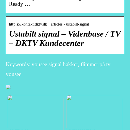
Ready …
http s://kontakt.dktv.dk › articles › ustabilt-signal
Ustabilt signal – Videnbase / TV
– DKTV Kundecenter
Keywords: yousee signal hakker, flimmer på tv
yousee